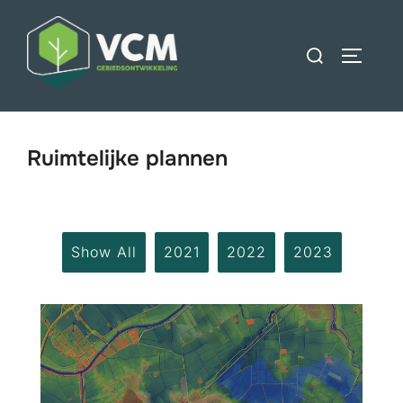
Ga
naar
Zoek
TOGGLE
de
naar:
inhoud
Ruimtelijke plannen
Show All
2021
2022
2023