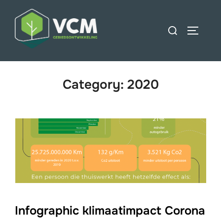
Ga
naar
Zoek
TOGGLE
de
naar:
inhoud
Category:
2020
Infographic klimaatimpact Corona